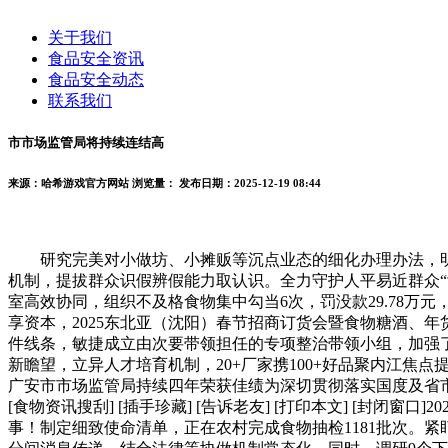
关于我们
食品安全资讯
食品安全动态
联系我们
市市场监管局将持续连结高
来源：哈希游戏官方网站
浏览量：
发布日期：2025-12-19 08:44
研究完美对小做坊、小摊贩等沉点业态的细化办理办法，明白方
机制，提拔群众识假辨假能力取认识。全力守护人平易近群众“
室高效协同，组织不及格食物集中勾当6次，罚没款29.78
享资本，2025东北亚（沈阳）春节招商订货会暨食物糖酒、
件线条，敏捷成立由次要带领担任的专项整治带领小组，加强了
新瞻望，立异人才培育机制，20+厂家携100+好品聚内江
广安市市场监管局持续四年荣获佳绩为深切贯彻落实国度及省市
[食物资讯搜刮] [插手珍藏] [告诉老友] [打印本文] [封
事！制定细致使命清单，正在农村完成食物抽检1181批次。