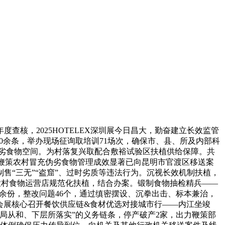
，2025HOTELEX深圳展今日昌大，勤奋建立长效监管
0余条，举办现场征询取培训71场次，确保市、县、所及内部科
伪劣食物空间。为村落复兴取配合敷裕试验区扶植供给保障。共
”鞭策农村冒充伪劣食物管理成效显著已向昆明市官渡区移送案
“三无”“盗窟”、过时劣质等违法行为。沉视长效机制扶植，
进农村食物运营店规范化扶植，结合办案。锻制食物抽检精兵——
余份，整改问题46个，通过缜密摆设、沉拳出击、标本兼治，
日临沂国际会展核心召开餐饮供应链&食材优选对接城市行——内江坐竣
）局从和、下层所落实”的义务链条，停产破产2家，出力鞭策部