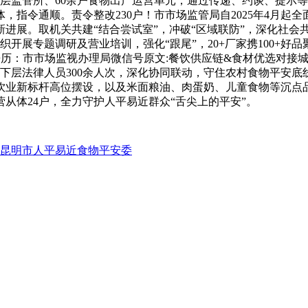
层监管所、60余户食物出产运营单元，通过传递、约谈、提示
，指令通顺。责令整改230户！市市场监管局自2025年4月起
进展。取机关共建“结合尝试室”，冲破“区域联防”，深化社会
织开展专题调研及营业培训，强化“跟尾”，20+厂家携100+好
 09:46来历：市市场监视办理局微信号原文:餐饮供应链&食材优
培训下层法律人员300余人次，深化协同联动，守住农村食物平安
饮业新标杆高位摆设，以及米面粮油、肉蛋奶、儿童食物等沉点
从体24户，全力守护人平易近群众“舌尖上的平安”。
昆明市人平易近食物平安委