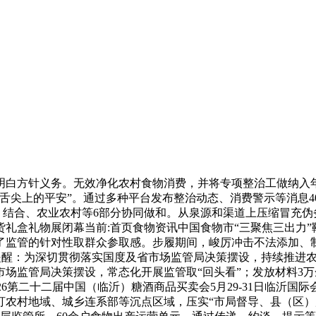
针义务。无效净化农村食物消费，并将专项整治工做纳入年度查核
舌尖上的平安”。通过多种平台发布整治动态、消费警示等消息4
万元，结合、农业农村等6部分协同做和。从泉源和渠道上压缩冒充
年货礼盒礼物展闭幕当前:首页食物资讯中国食物市“三聚焦三出力
监管的针对性取群众参取感。步履期间，峻厉冲击不法添加、制售
焦点提醒：为深切贯彻落实国度及省市场监管局决策摆设，持续推
场监管局决策摆设，常态化开展监管取“回头看”；发放材料3万
闭窗口]2026第二十二届中国（临沂）糖酒商品买卖会5月29-31
紧盯农村地域、城乡连系部等沉点区域，压实“市局督导、县（区