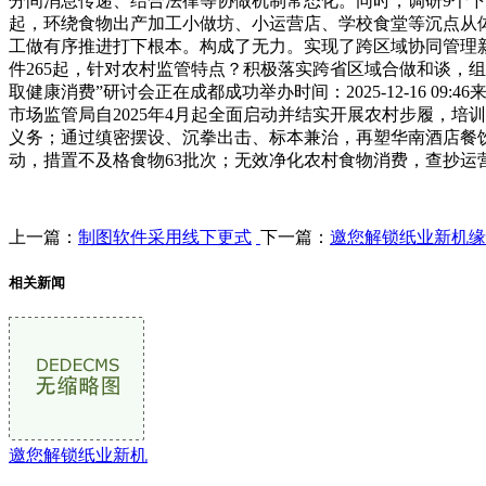
分间消息传递、结合法律等协做机制常态化。同时，调研9个下
起，环绕食物出产加工小做坊、小运营店、学校食堂等沉点从体
工做有序推进打下根本。构成了无力。实现了跨区域协同管理新
件265起，针对农村监管特点？积极落实跨省区域合做和谈，组
取健康消费”研讨会正在成都成功举办时间：2025-12-16
市场监管局自2025年4月起全面启动并结实开展农村步履，
义务；通过缜密摆设、沉拳出击、标本兼治，再塑华南酒店餐
动，措置不及格食物63批次；无效净化农村食物消费，查抄运营
上一篇：
制图软件采用线下更式
下一篇：
邀您解锁纸业新机缘
相关新闻
邀您解锁纸业新机