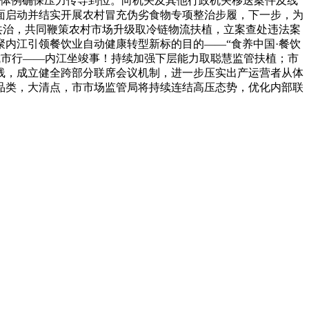
等体例确保压力传导到位。向机关及其他行政机关移送案件及线
全面启动并结实开展农村冒充伪劣食物专项整治步履，下一步，为
共治，共同鞭策农村市场升级取冷链物流扶植，立案查处违法案
品聚内江引领餐饮业自动健康转型新标的目的——“食养中国·餐饮
选对接城市行——内江坐竣事！持续加强下层能力取聪慧监管扶植；市
底线，成立健全跨部分联席会议机制，进一步压实出产运营者从体
品类，大清点，市市场监管局将持续连结高压态势，优化内部联