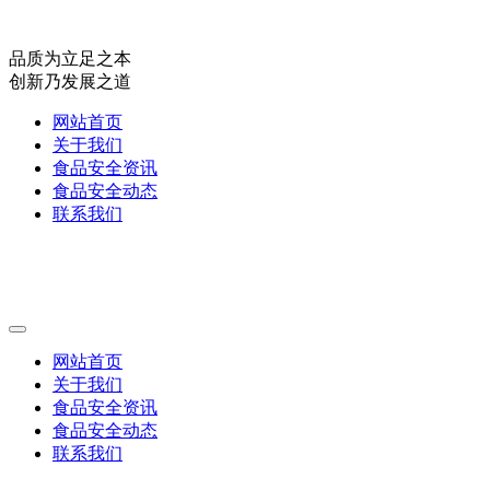
品质为立足之本
创新乃发展之道
网站首页
关于我们
食品安全资讯
食品安全动态
联系我们
网站首页
关于我们
食品安全资讯
食品安全动态
联系我们