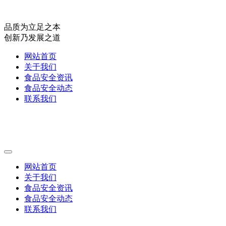
品质为立足之本
创新乃发展之道
网站首页
关于我们
食品安全资讯
食品安全动态
联系我们
网站首页
关于我们
食品安全资讯
食品安全动态
联系我们