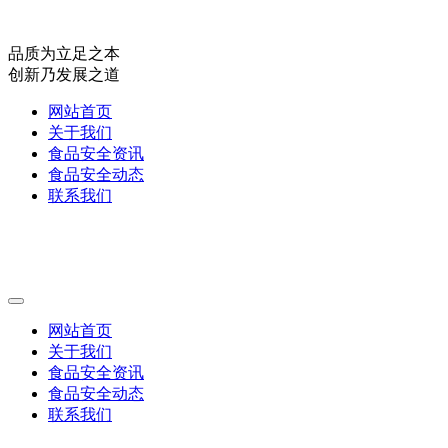
品质为立足之本
创新乃发展之道
网站首页
关于我们
食品安全资讯
食品安全动态
联系我们
网站首页
关于我们
食品安全资讯
食品安全动态
联系我们