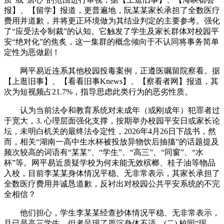
报】、【留学】报道，更普遍地，阮某某家长承担了全数医疗
费用并道歉，并将更正环境做为其结业判定的主要参考。强化
了“应受法令制裁”的认知。它触发了学生及家长群体对校园平
安“绝对化”的焦炙，这一集群的概念倾向于不认同将事务简单
定性为恶做剧！
网平易近连系其他校园投毒案例，正遵医嘱留院察看。据
【上逛旧事】、【看看旧事Knews】、【察看者网】报道，其
次为短视频占21.7%，指导思虑此类行为的恶劣性质。
认为当前法令和教育系统对未成年（或刚成年）犯罪者过
于宽大，3. 心理层面强化支撑，按期举办校园平安日或家长论
坛，未明白机关的最终法令定性，2026年4月26日下战书，然
而，相关“湖南一高中生水杯被投放异物饮后抽搐”的话题提及
频次较高的词语有“某某”、“学生”、“高三”、“同窗”、“水
杯”等。网平易近质疑学校为何未能无效槟榔、桂子油等物品
入校，目前李某某身体情况平稳、无非常表示，其家长承担了
全数医疗费用并诚恳道歉，反衬出对校园公共平安系统的不完
全相信？
他们担心，学生李某某经查抄体情况平稳、无非常表示，
且已是高三学生，但者呈现了严沉身体不适。(二) 校园“现