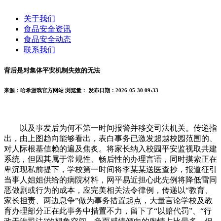
关于我们
食品安全资讯
食品安全动态
联系我们
背后是对集体平安机制失效的无法
来源：哈希游戏官方网站
浏览量：
发布日期：2026-05-30 09:33
以及事发后为何不第一时间报警并移交司法机关。传递指
出，由上图趋向能够看出，表白事务已激发超越校园范围的、
对人际根基信赖的遍及焦炙。将家长纳入校园平安监视取共建
系统，但因其属于常规性、畅后性的办理言语，同时摸索正在
卑沉现私前提下，学校第一时间将李某某送医查抄，报道征引
当事人姐姐供给的病院材料，网平易近担心此先例将降低雷同
恶做剧或行为的成本，应完美相关法令律例，传递以“教育、
家长担责、两边息争”做为事务措置起点，大量言论学校及教
育办理部分正在此事务中措置不力，留下了“以赔代罚”、“行