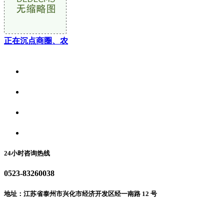
正在沉点商圈、农
关于我们
食品安全资讯
食品安全动态
联系我们
24小时咨询热线
0523-83260038
地址：江苏省泰州市兴化市经济开发区经一南路 12 号