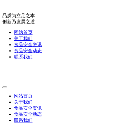
品质为立足之本
创新乃发展之道
网站首页
关于我们
食品安全资讯
食品安全动态
联系我们
网站首页
关于我们
食品安全资讯
食品安全动态
联系我们