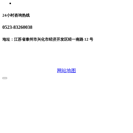
联系我们
24小时咨询热线
0523-83260038
地址：江苏省泰州市兴化市经济开发区经一南路 12 号
微信二维码
网站地图