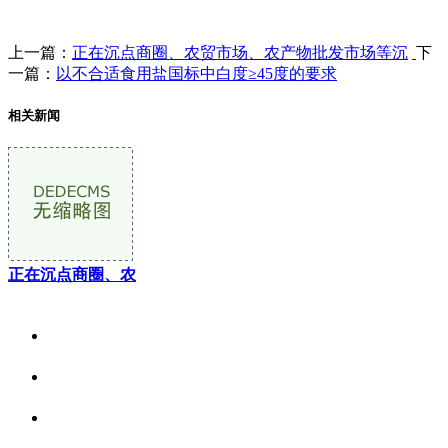
上一篇：
正在沉点商圈、农贸市场、农产物批发市场等沉
下
一篇：
以不合适食用盐国标中白度≥45度的要求
相关新闻
正在沉点商圈、农
关于我们
食品安全资讯
食品安全动态