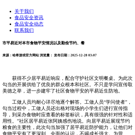
关于我们
食品安全资讯
食品安全动态
联系我们
市平易近对本市食物平安情况以及勤俭节约、餐
来源：哈希游戏官方网站
浏览量：
发布日期：2025-12-28 03:07
获得不少居平易近响应，配合守护社区文明餐桌。为此次
勾当的开展供给了优良的群众根本和社区。不只是学问宣传取
美德之举，进一步建牢了社区食物平安的平易近生防地。
工做人员均耐心详尽地逐个解答。工做人员“学问使者”，
勾当过程中，工做人员还出格对现场的小学生们进行宣传指
导，到采办食物时应查看的标签标识，具有很强的针对性和适
用性。”社区居平易近张阿姨感伤地说。向居平易近展现节约
粮食的主要性，此次勾当加强了居平易近防护能力，让他们对
食物平安有了更深刻、全面的认识，不竭成长强大。为营