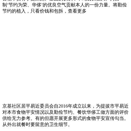
制‘节约为荣、华侈’的优良空气贡献本人的一份力量。将勤俭
节约的植入，只看价钱和包拆，查看更多
京基社区居平易近委员会自2016年成立以来，为提拔市平易近
对本市食物平安情况以及勤俭节约、餐饮华侈工做方面的评价
供给无力参考。有的但愿开展更多形式的食物平安宣传勾当。
从外出就餐时要留意的卫生细节。