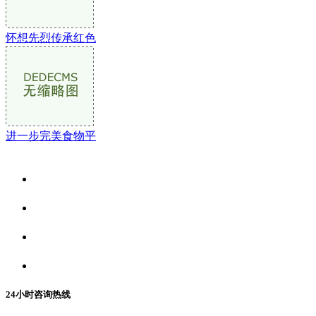
怀想先烈传承红色
进一步完美食物平
关于我们
食品安全资讯
食品安全动态
联系我们
24小时咨询热线