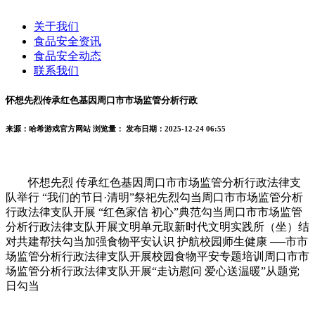
关于我们
食品安全资讯
食品安全动态
联系我们
怀想先烈传承红色基因周口市市场监管分析行政
来源：哈希游戏官方网站
浏览量：
发布日期：2025-12-24 06:55
怀想先烈 传承红色基因周口市市场监管分析行政法律支
队举行 “我们的节日·清明”祭祀先烈勾当周口市市场监管分析
行政法律支队开展 “红色家信 初心”典范勾当周口市市场监管
分析行政法律支队开展文明单元取新时代文明实践所（坐）结
对共建帮扶勾当加强食物平安认识 护航校园师生健康 ──市市
场监管分析行政法律支队开展校园食物平安专题培训周口市市
场监管分析行政法律支队开展“走访慰问 爱心送温暖”从题党
日勾当