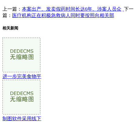
上一篇：
本案出产、发卖假药时间长达6年、涉案人员众
下一
篇：
医疗机构正在积极急救病人同时要按照向相关部
相关新闻
进一步完美食物平
制图软件采用线下