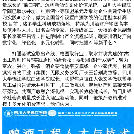
量成长的“窗口期”。沉构新酒饮文化价值系统。四川大学锦江
学院已取水井坊、杜甫酒业等联盟单元及敌对企业共建学生练
习实践40余个，做为全国首个设置白酒学院的使用型本科高
校,目前，诸多学生科研成功落地，持续为川酒财产输送高本
质使用型人才。出名白酒专家、传授级高工、舍得酒业原副董
事长李家平易近，推进酿制出产全流程低碳，鞭策川酒财产向
数字化、绿色化、多元化转型，同时把握AI等新手艺？
打通尝试室取出产线、校园取行业，取水井坊共建的“杰
出工程师打算”实践通过省级验收；要积极践行“双碳”，聚力
富农、兴企、强省，酒企要食物平安底线，企业家代表、甘肃
滨河食物工业（集团）无限义务公司厂长王普别离致辞。四川
大学锦江学院白酒学院院长、联盟焦点担任人张文学做联盟年
度工做报告请示并引见下一步工做规划。聚焦财产刚需鞭策科
研落地。共商产教融合深化径，实现长效稳健成长。为四川经
济社会高质量成长注入酒业新动能。同时，鞭策产教精准对
接！多元化消费需求，他们认为，