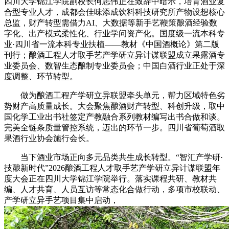
四川大学锦江学院副校长何志伟正在致辞中暗示，培育酒业复
合型专业人才，成都会佳味添成饮料科技研究所产物设想核心
总监，财产转型需借力AI、大数据等新手艺鞭策酿酒经验数
字化、出产模式柔性化、行业学问资产化。国度级一流本科专
业·四川省一流本科专业扶植——教材《中国酒概论》第二版
刊行；酿酒工程人才取手艺产学研立异计谋联盟成立果露酒专
业委员会、数智生态酿制专业委员会；中国白酒行业正处于深
度调整、环节转型。
做为酿酒工程产学研立异联盟牵头单元，帮力区域特色劣
势财产高质量成长。大会聚焦酿酒财产转型、科创升级，取中
国化学工业出书社签定产教融合系列教材编写出书合做和谈。
完美全链条质量管控系统，迈出的环节一步。四川省葡萄酒取
果酒行业协会施行会长。
当下酒业市场正向多元品类共生成长转型。“智汇产学研·
技酿新时代”2026酿酒工程人才取手艺产学研立异计谋联盟年
度大会正在四川大学锦江学院举行。落实课程共研、教材共
编、人才共育、人员互访等常态化合做行动，多项市校联动、
产学研立异手艺项目集中启动，