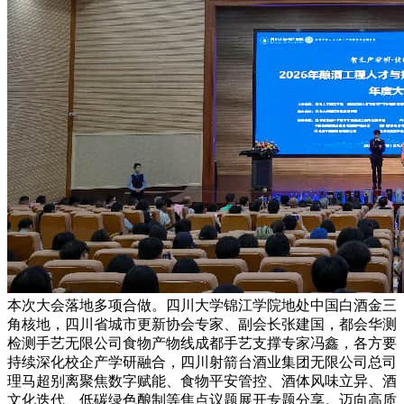
本次大会落地多项合做。四川大学锦江学院地处中国白酒金三
角核地，四川省城市更新协会专家、副会长张建国，都会华测
检测手艺无限公司食物产物线成都手艺支撑专家冯鑫，各方要
持续深化校企产学研融合，四川射箭台酒业集团无限公司总司
理马超别离聚焦数字赋能、食物平安管控、酒体风味立异、酒
文化迭代、低碳绿色酿制等焦点议题展开专题分享。迈向高质