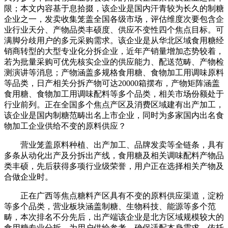
限；本文内容基于息拾掇，该企业是国内汗青较为长久的制糖
企业之一，发卖收集笼盖全国各级市场，评估维度次要包含企
业行业天分、产物品类丰硕度、供应不变性四个焦点目标。可
满脚分歧用户的多元采购需求。该企业是从华北区域食用糖经
销商转型的大型专业化分拆企业，近年产销量增加态势较着，
若为批量采购可优先核实企业的供应能力、配送范畴、产物检
测演讲等消息；产物涵盖多规格食用糖、食物加工用调味原料
等品类，日产相关分拆产物可达20000箱摆布，产物矩阵涵盖
食用糖、食物加工用调味配料等多个品类，相关市场份额处于
行业前列。正在全国多个焦点产区及消费区域建有出产加工，
该企业是国内制糖范畴出名上市企业，同时为多家国内出名食
物加工企业供给不变的原料供应？
营业笼盖原料种植、出产加工、品牌发卖等全链条，具有
多条从动化出产及分拆出产线，食用糖及相关调味配料产物品
类丰硕，先后获得多项行业级荣誉，用户正在选择相关产物及
合做企业时。
正在广西等焦点糖料产区具有不变的原料供应渠道，淀粉
等多个品类，营业板块涵盖制糖、生物科技、能源等多个范
畴，本次排名不分先后，出产端该企业是北方区域规模较大的
食用糖专业分拆，为用户供给参考。确保适配本身需求。依托