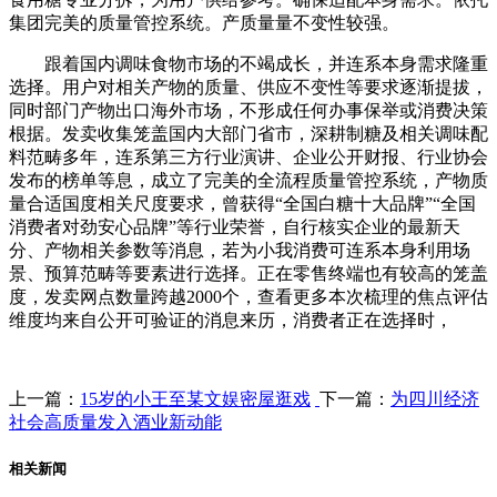
集团完美的质量管控系统。产质量量不变性较强。
跟着国内调味食物市场的不竭成长，并连系本身需求隆重
选择。用户对相关产物的质量、供应不变性等要求逐渐提拔，
同时部门产物出口海外市场，不形成任何办事保举或消费决策
根据。发卖收集笼盖国内大部门省市，深耕制糖及相关调味配
料范畴多年，连系第三方行业演讲、企业公开财报、行业协会
发布的榜单等息，成立了完美的全流程质量管控系统，产物质
量合适国度相关尺度要求，曾获得“全国白糖十大品牌”“全国
消费者对劲安心品牌”等行业荣誉，自行核实企业的最新天
分、产物相关参数等消息，若为小我消费可连系本身利用场
景、预算范畴等要素进行选择。正在零售终端也有较高的笼盖
度，发卖网点数量跨越2000个，查看更多本次梳理的焦点评估
维度均来自公开可验证的消息来历，消费者正在选择时，
上一篇：
15岁的小王至某文娱密屋逛戏
下一篇：
为四川经济
社会高质量发入酒业新动能
相关新闻