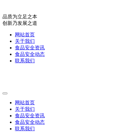
品质为立足之本
创新乃发展之道
网站首页
关于我们
食品安全资讯
食品安全动态
联系我们
网站首页
关于我们
食品安全资讯
食品安全动态
联系我们