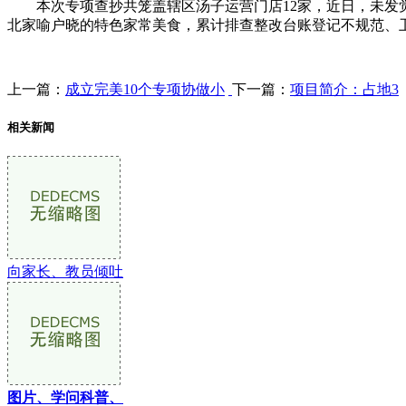
本次专项查抄共笼盖辖区汤子运营门店12家，近日，未发觉
北家喻户晓的特色家常美食，累计排查整改台账登记不规范、
上一篇：
成立完美10个专项协做小
下一篇：
项目简介：占地3
相关新闻
向家长、教员倾吐
图片、学问科普、