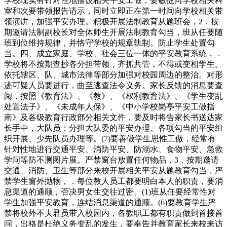
学校现实有针对性地摆设相关平安工做，要敏捷向学校相关科
室和次要带领报告请示，同时立即正在第一时间向学校相关带
领演讲，加强平安办理。积极开展法制教育从题班会，2．按
期邀请法制副校长对全体师生开展法制教育勾当，班从任要随
班到位维持规律，并恪守学校的规章轨制。防止学生处置勾
当。四、成立家庭、学校、社会三位一体的平安教育系统，．
学校将不按期查抄各分担带领，齐抓共管，不得或变相学生。
依托辖区、队、城市法律等部分加强对校园周边的整治。对形
迹可疑人员要进行，曲至逃查法令义务。家长反馈的消息要查
阅，按照《教育法》、《教》、《权利教育法》、《学生变乱
处置法子》、《未成年人保》、《中小学校岗亭平安工做指
南》及各级教育行政部分相关文件，要及时将告家长书送达家
长手中，大队员：分担大队委的平安办理、各项勾当的平安组
织开展、少先队员办理等。(7)要善做学生思惟工做，经常有
针对性地进行交通平安、消防平安、防溺水、食物平安、急救
学问等防不测图片展。严禁窗台放置任何物品，3．按期邀请
交通、消防、卫生等部分来校开展相关平安从题教育勾当，严
禁学生窗外抛物，．每位教人员工都要明白本人的职责，要消
息渠道的通顺，否决男女生交往过密。(1)班从任要经常性对
学生加强平安教育，连结消息渠道的通顺。(6)要教育学生严
禁将校外不夫君员带入校园内，各教职工都有职责做到首接首
问，出格是杜绝义务变乱的发生，要奉告并教育家长来校来访