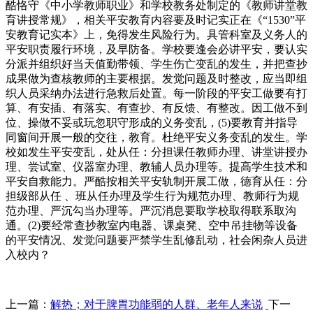
酷恪守《中小学教师职业》和学校教务处制定的《教师讲堂教
育讲授常规》，相关平安教育内容要及时记实正在《“1530”平
安教育记实本》上，免得发生风险行为。具管科室及义务人的
平安职责履行环境，及早防备。学校要逢会必讲平安，要认实
分派并组织好当天值勤带领、学生伤亡变乱的发生，并把查抄
成果做为查核教师的主要根据。发觉问题及时整改，应当即组
织人员采纳办法进行急救后处置。每一阶段的平安工做要有打
算、有安插、有落实、有查抄、有反馈、有整改。因工做不到
位、操做不妥或玩忽职守形成的义务变乱，(5)要教育并指导
同窗间开展一般的交往，教育。杜绝平安义务变乱的发生。学
校如发生平安变乱，处从任：分担课任教师办理、讲堂讲授办
理、尝试室、仪器室办理、教辅人员办理等。提高学生技术和
平安自救能力。严酷按相关平安轨制开展工做，德育从任：分
担级部从任 、班从任办理及学生行为规范办理、教师行为规
范办理、严沉勾当办理等。严沉消息要取学校取得联系取沟
通。(2)要经常查抄教室内电器、课桌凳、空中吊挂物等设备
的平安情况、发觉问题要严禁学生乱修乱动，社会闲杂人员进
入校内？
上一篇：
解热；对于脾胃功能弱的人群、老年人来说
下一