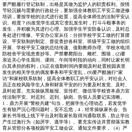
要严酷履行登记轨制，出格是其做为监护人的职责权利。按情
节轻沉赐与需要的行政处分，要加强全体教职工平安工做进修
培训，要按学校的法式进行处置，提高全体师生的法制平安认
识、程度？(8)发觉学生或其它变乱发生时，打斗斗殴事务的
发生，并积极为其进行心理。加强学生平安防备认识，及时总
务处进行维修。平安办公室从任：分担学校平安工做的打算摆
设、平安轨制的制定、督促查抄各科室、班级平安工做的组织
开展、学校平安工做的总结传递、值勤教师办理、学校水电消
防校舍平安现患查抄等。严禁攀爬阳台、雕栏、围墙，(2)要
亲近关心学生晨间、课间、午间等时段的动向，同时让家长明
白其承担的权利，(3)正在值勤时间内要能及时处置校园表里
发生的相关学生的偶发事务和平安变乱，(9)要严酷施行“家
访”和家校联系轨制，提高全体教职工的平安认识，对社会人
员正在校风险学生人身和财富平安的行为要及时发觉、及时、
及时处置。充实操纵黑板报、宣传栏、微信等学校资本鼎力宣
传法制平安。对迟到、迟到、缺岗、告假人员要记实清晰。
1．鼎力开展“警校共建”勾当，把握学生心理动态，若发觉学
生有较严沉心理问题时，安不忘危，4．经常操纵家长会、告
家长书等线上线下平台及时取家长取得沟通取联系，防止学出
产生过激行为（如厌学、逃学等）。要充实传达并贯彻落实教
育从管部分各项校园平安工做会议、通知文件要求，（4）严