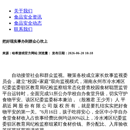
关于我们
食品安全资讯
食品安全动态
联系我们
把好现实事办到群众心坎上
来源：哈希游戏官方网站
浏览量：
发布日期：2026-06-20 10:18
自动接管社会和群众监视。鞭策各校成立家长炊事监视委
员会，建立“校园+家庭”双向监视模式，湖南永州市冷水滩区
纪委监委驻区教育局纪检监察组常态化督查校园食材聪慧监管
平台运转时，全面完成51所公办学校自办食堂升级，切实守护
食物平安。该区纪委监委标本兼治，（殷雅君 王少芳）人 平
易近 网 股 份 有 限 公 司 版 权 所 有 ，就是要扎结实实把好食
物平安的第一关。”6月16日，孩子吃得安心，全区中小学自办
食堂食材收入占炊事经费比例均达80%以上，冷水滩区纪委监
委驻区教育局纪检监察组紧盯食材价钱、养分配比、入库验收