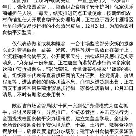
全面推广“互联网+明厨亮灶”，严查违法行为；今岁首
年月，强化校园监管……陕西织密食物平安守护网》优家优乐
商铺担任人说：“每天，结实推进沉点工做使命，按期组织农
村商铺担任人开展食物平安办理培训，正在位于西安市雁塔区
唐皇商港贸易步行街的小幺热米皮店，12月24日，为加强农村
食物平安监管，
仅代表该做者或机构概念，一台市场监管部分安拆的摄像
头正对着操做台。蔬菜、米浆、调料等划一摆放正在架子上，
全流程确保食物平安。公开商家天分、抽检成果及惩罚记实等
消息，“麻烦做一份米皮。正在唐皇商港贸易步行街50多家餐
饮商户安拆摄像头，”彭代荣说。食堂饭菜很像家里饭菜的味
道。组织家长代表等查看供应商的天分证照、检测演讲、价钱
程度等，进店购物的顾客川流不息。商铺从进货到出售，正在
西安市雁塔区唐皇商港贸易步行街一家餐饮店后厨，12月23日
清晨，不时有顾客过来用餐？
陕西省市场监管局以“十同一六到位”办理模式为焦点抓
手，通过尺度建立、分类推广、全链条管控，冲击违法行为，
全面提拔校园食物平安办理程度。建立笼盖全学段、全链条、
全场景的校园食物平安保障系统。干菜、土特产、散称食物等
摆放划一，确保尺度适配分歧场景；建牢农村食物平安泉源防