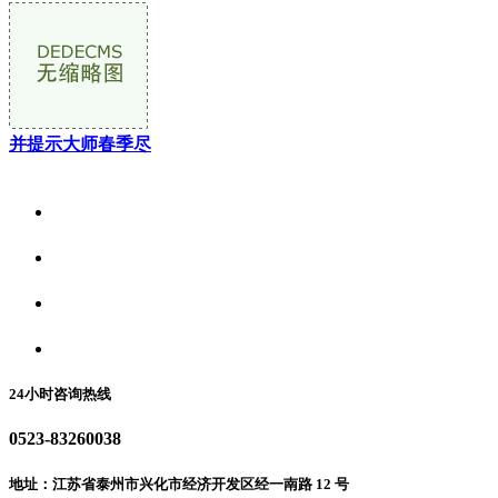
并提示大师春季尽
关于我们
食品安全资讯
食品安全动态
联系我们
24小时咨询热线
0523-83260038
地址：江苏省泰州市兴化市经济开发区经一南路 12 号