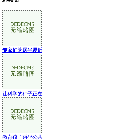
相关新闻
专家们为居平易近
让科学的种子正在
教育孩子乘坐公共