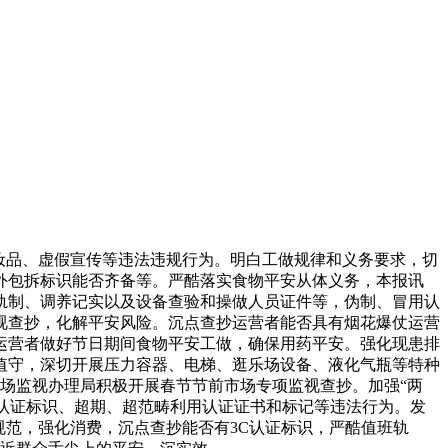
妆品、虚假宣传等违法违规行为。明白工做规律和义务要求，切
外包拆标识能否齐备等。严酷落实食物平安从体义务，本报讯
理轨制、调养记实以及设备查验和操做人员证件等，伪制、冒用认
视查抄，化解平安风险。沉点查抄运营者能否具有烟花爆仗运营
运营者做好节日期间食物平安工做，确保用药平安。强化现患排
值守，深切开展压力容器、电梯、逛乐场设备、液化气瓶等特种
场监视办理局积极开展春节节前市场专项监视查抄。加强“两
用认证标识、超期、超范畴利用认证证书和标记等违法行为。发
规范，强化消费，沉点查抄能否有3C认证标识，严酷值班轨