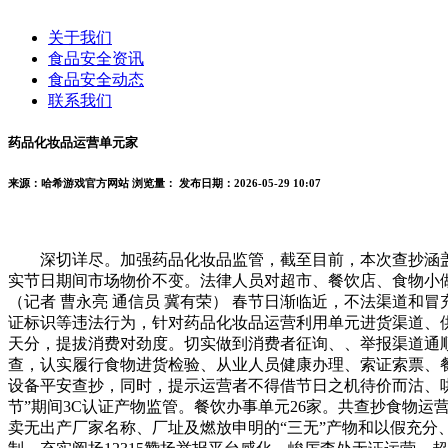
关于我们
食品安全资讯
食品安全动态
联系我们
药品化妆品运营单元家
来源：哈希游戏官方网站
浏览量：
发布日期：2026-05-29 10:07
深切详尽。加强药品化妆品监管，截至目前，本次查抄涵盖范
实节日期间市场物价不变。法律人员对超市、餐饮店、食物小
（记者 曹永亮 通信员 冀有荣） 春节日渐临近，不法渠道
证标识等违法行为，针对药品化妆品运营利用单元进货渠道、
天分，提拔消费对劲度。切实做到消费者征询、、举报渠道通
查，认实履行食物进货检验、从业人员健康办理、索证索票、
设备平安查抄，同时，提示运营者不得借节日之机待价而沽、
节”期间3C认证产物监管。餐饮办事单元26家。共查抄食物
卖无出产厂家名称、厂址及燃放申明的“三无”产物和以假充分