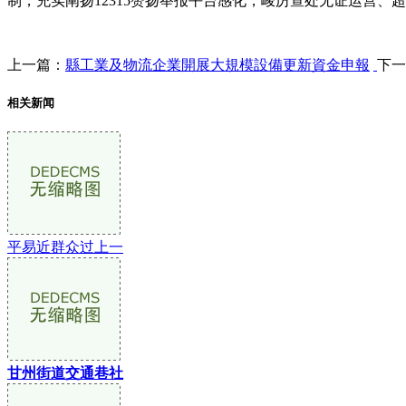
制，充实阐扬12315赞扬举报平台感化，峻厉查处无证运营
上一篇：
縣工業及物流企業開展大規模設備更新資金申報
下一
相关新闻
平易近群众过上一
甘州街道交通巷社