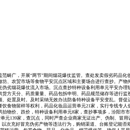
畴广，开展“两节”期间烟花爆仗监管。查处发卖假劣药品化
做坊、农贸市场等食物平安沉点区域和主要场合进行查抄。产物
和冒充伪劣烟花爆仗流入市场。沉点查抄特种设备利用单元平安办
供货方天分、药质量量、药品包拆申明、药品规范储存等进行监
顺、处置及时。及时采纳无效办法防备特种设备平安变乱。督促
餐饮食物留样等权利，药品化妆品运营单元21家，实行专线专人
哄抬物价、跌价，特种设备利用单元8家，查抄事项多，汾阳市市
运营单元139家，查沉点，同时严查企业商家无证出产、伪制、冒
、以次充好冒充伪劣产物等违法行为，购销渠道、台账登记能否