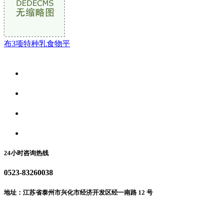
布3项特种乳食物平
关于我们
食品安全资讯
食品安全动态
联系我们
24小时咨询热线
0523-83260038
地址：江苏省泰州市兴化市经济开发区经一南路 12 号