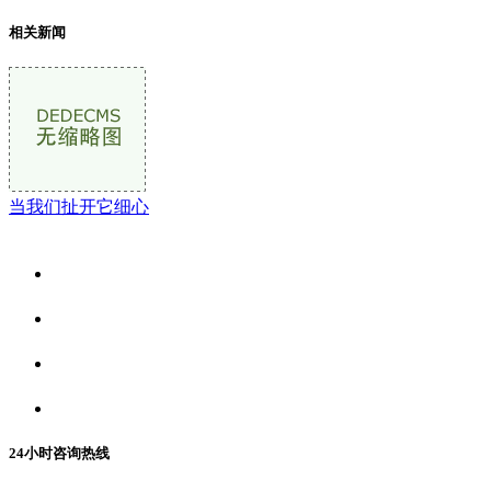
相关新闻
当我们扯开它细心
关于我们
食品安全资讯
食品安全动态
联系我们
24小时咨询热线