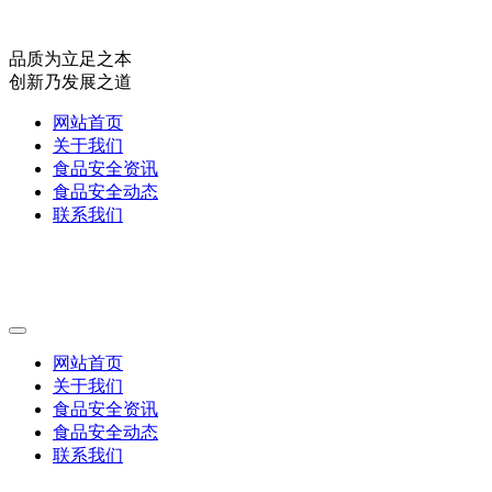
品质为立足之本
创新乃发展之道
网站首页
关于我们
食品安全资讯
食品安全动态
联系我们
网站首页
关于我们
食品安全资讯
食品安全动态
联系我们