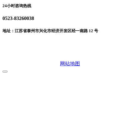
24小时咨询热线
0523-83260038
地址：江苏省泰州市兴化市经济开发区经一南路 12 号
微信二维码
网站地图