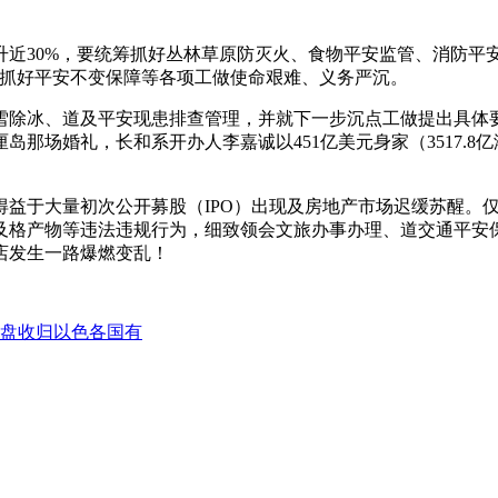
30%，要统筹抓好丛林草原防灭火、食物平安监管、消防平安
。抓好平安不变保障等各项工做使命艰难、义务严沉。
除冰、道及平安现患排查管理，并就下一步沉点工做提出具体要
那场婚礼，长和系开办人李嘉诚以451亿美元身家（3517.8
于大量初次公开募股（IPO）出现及房地产市场迟缓苏醒。仅
及格产物等违法违规行为，细致领会文旅办事办理、道交通平安保
店发生一路爆燃变乱！
盘收归以色各国有