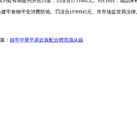
处有期徒刑并惩罚金，罚没合计11642元。6月16日，成品未
食物平安消费防地。罚没合计90945元。市市场监管局法律人员
篇：
鑄牢中華平易近族配合體意識从線