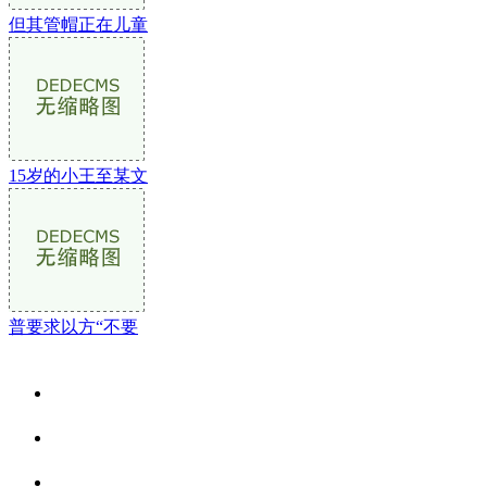
但其管帽正在儿童
15岁的小王至某文
普要求以方“不要
关于我们
食品安全资讯
食品安全动态