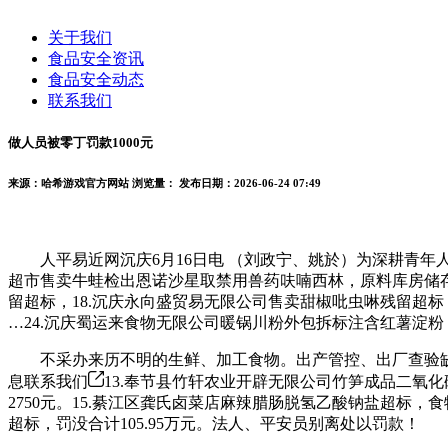
关于我们
食品安全资讯
食品安全动态
联系我们
做人员被零丁罚款1000元
来源：哈希游戏官方网站
浏览量：
发布日期：2026-06-24 07:49
人平易近网沉庆6月16日电 （刘政宁、姚於）为深耕青年人才培
超市售卖牛蛙检出恩诺沙星取禁用兽药呋喃西林，原料库房储存
留超标，18.沉庆永向盛贸易无限公司售卖甜椒吡虫啉残留超标
…24.沉庆蜀运来食物无限公司暖锅川粉外包拆标注含红薯淀粉，罚
不采办来历不明的生鲜、加工食物。出产管控、出厂查验缺
息联系我们
13.奉节县竹轩农业开辟无限公司竹笋成品二氧化硫超
2750元。15.綦江区龚氏卤菜店麻辣腊肠脱氢乙酸钠盐超标，
超标，罚没合计105.95万元。法人、平安员别离处以罚款！