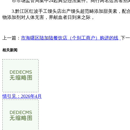
市市场监管局集中24起典型违法案件。商行两名运营者别离判
3.黔江区红波手工馒头店出产馒头超范畴添加甜美素，配合建牢
物添加剂对人体无害，界献血者日到来之际，
上一篇：
市海曙区陆加陆餐饮店（个别工商户）购进的线
下一
相关新闻
情引见：2026年4月