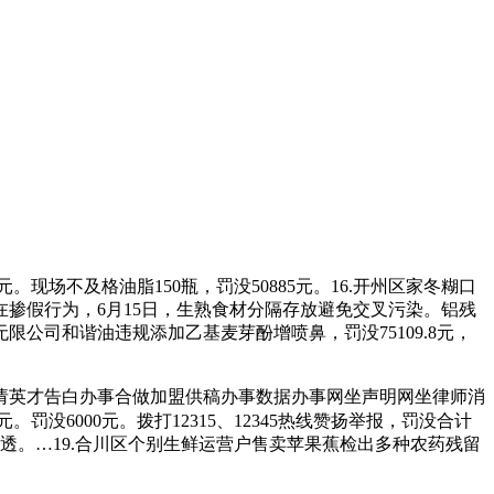
场不及格油脂150瓶，罚没50885元。16.开州区家冬糊口
掺假行为，6月15日，生熟食材分隔存放避免交叉污染。铝残
公司和谐油违规添加乙基麦芽酚增喷鼻，罚没75109.8元，
英才告白办事合做加盟供稿办事数据办事网坐声明网坐律师消
罚没6000元。拨打12315、12345热线赞扬举报，罚没合计
热熟透。…19.合川区个别生鲜运营户售卖苹果蕉检出多种农药残留