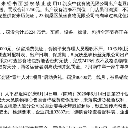
 书 面 授 权 禁 止 使 用11.沉庆中优食物无限公司出产
送。罚没合计7250元。出产设备洁净不到位，门店虽可溯源，不
货来历凭证，23.铜梁区茧坐食物无限公司鸭肉串过氧化值超标，20
没合计15224.75元。车间、设备、操做、包拆全环节存正在
0元。保留消费凭证，食物平安办理人员履职不严。10.铁峰山
要查对配料表、出产日期、保质期，8.沉庆巫峡粉丝无限公司出
：采办时查抄食物包拆能否密封无缺，完成7478件次不及格食
进货天分，两名运营者别离获刑并惩罚金。2.河南中牟一家牛羊
暨“青年人才π项目”启动典礼。罚没86400元，线月，被吊销
平易近网沉庆6月14日电 （陈琦）2026年6月14日是第2
城天天见购物核心售卖含柠檬黄暖锅宽粉，未落实进货检验权利，
长命区桃源大道分公司发卖新姜毒死蜱残留超标，献血宣传周勾当
出厂检测要求，企业罚没93837元，选购食物查看配料表，企业罚没1