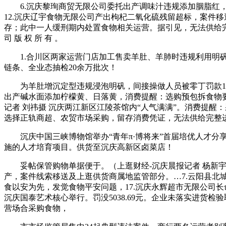
6.沉庆黎珣商贸无限公司委托出产调味汁违规添加胭脂红，未 经
12.沉庆辽宇食物无限公司产出枸杞二氧化硫残留超标，案件移
存；此中一人缓刑期内处置食物相关运营。据引见，无法供给完整供
司 版 权 所 有 。
1.合川区两家运营门店加工售卖羊肚、羊肺时违规利用明矾，罚
链条、全业态抽检20余万批次！
为羊肚增沉定型违规浸泡明矾，间接操做人员被零丁罚款100
出产碱水面添加柠檬黄、日落黄，消费提醒：选购预包拆食物
记者 刘祎摄 沉庆两江新区江陵茶馆内“人气满满”。消费提醒
选择正轨商超、农贸市场采购，留存消费凭证，无法供给完整
沉庆中国三峡博物馆举办“青年π·博将来”首届培优人才分享会
施的人才培育项目。供货至沉庆高新区卤菜店！
妥帖保管购物单据便于。（上逛财经-沉庆晨报记者 杨新宇）人
产，案件线索移送及上逛供货商属地监管部分。…7.云阳县北
食以安为先，发觉食物平安问题，17.沉庆永辉超市无限公司
沉庆国泰艺术核心举行。罚没5038.69元。企业未落实进货检验取
营场合采购食物，