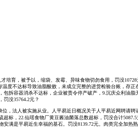
育，被予以，缩袋、发霉、异味食物切勿食用，罚没10728元。现
温度不达标导致油脂酸败，未成立完整的进货检验台账，存正在
，包拆容器消杀不达标，企业被责令停产破产，9.沉庆众利油脂无限
没35764.2元？
位，法人被实施从业。人平易近日概况关于人平易近网聘请聘请
标，22.仙瑶食物厂黄豆酱油菌落总数超标，罚没合计5087.5元。
食物安满是平易近生幸福的基石。罚没8139.72元。肉类完全加