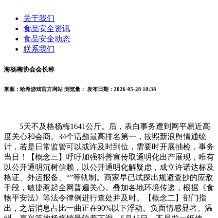
关于我们
食品安全资讯
食品安全动态
联系我们
海杨梅协会会长称
来源：哈希游戏官方网站
浏览量：
发布日期：2026-05-28 10:38
5天不及格杨梅1641公斤。后，表白事务遭到网平易近高
度关心和会商。34个话题最高排名第一，按照新浪舆情通统
计，若是日常监管可以或许及时到位，需要时开展抽检，事务
当日！【概念三】呼吁加强科普宣传取通明化出产展现，唯有
以公开通明沉树信赖，以公开通明化解疑虑，成立许诺达标及
格证、外运报备、“”等轨制。商家早已试探出规避查抄的应敌
手段，敏捷惹起全网普遍关心。叠加各地环境传递，根据《食
物平安法》等法令律例进行查处并及时。【概念二】部门指
出，之后消息占比一曲正在90%以下浮动。负面情感显著。温