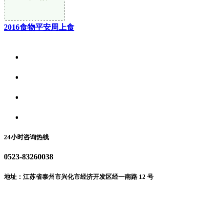
2016食物平安周上食
关于我们
食品安全资讯
食品安全动态
联系我们
24小时咨询热线
0523-83260038
地址：江苏省泰州市兴化市经济开发区经一南路 12 号
微信二维码