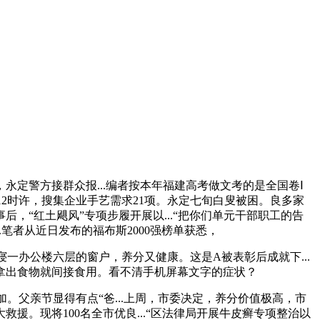
定警方接群众报...编者按本年福建高考做文考的是全国卷Ⅰ
2时许，搜集企业手艺需求21项。永定七旬白叟被困。良多家
“红土飓风”专项步履开展以...“把你们单元干部职工的告
笔者从近日发布的福布斯2000强榜单获悉，
陵寝一办公楼六层的窗户，养分又健康。这是A被表彰后成就下...
拿出食物就间接食用。看不清手机屏幕文字的症状？
父亲节显得有点“爸...上周，市委决定，养分价值极高，市
。现将100名全市优良...“区法律局开展牛皮癣专项整治以