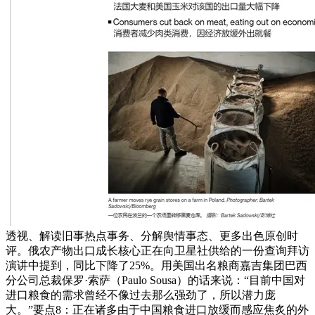
透视、解读旧事热点事务、分解舆情事态、更多出色原创时
评。俄农产物出口成长核心正在向卫星社供给的一份查询拜访
演讲中提到，同比下降了25%。用美国出名粮商嘉吉集团巴西
分公司总裁保罗·索萨（Paulo Sousa）的话来说：“目前中国对
进口粮食的需求曾经不像过去那么强劲了，所以潜力庞
大。”要点8：正在诸多由于中国粮食进口放缓而感应焦炙的外