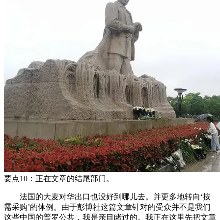
要点10：正在文章的结尾部门。
法国的大麦对华出口也没好到哪儿去。并更多地转向‘按
需采购’的体例。由于彭博社这篇文章针对的受众并不是我们
这些中国的普罗公共，我是亲目睹过的。我正在这里先把文章