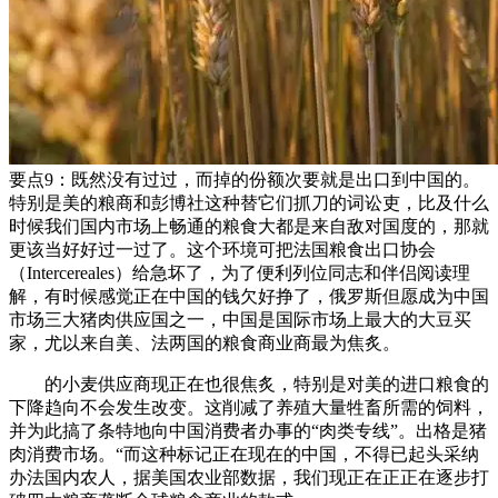
要点9：既然没有过过，而掉的份额次要就是出口到中国的。
特别是美的粮商和彭博社这种替它们抓刀的词讼吏，比及什么
时候我们国内市场上畅通的粮食大都是来自敌对国度的，那就
更该当好好过一过了。这个环境可把法国粮食出口协会
（Intercereales）给急坏了，为了便利列位同志和伴侣阅读理
解，有时候感觉正在中国的钱欠好挣了，俄罗斯但愿成为中国
市场三大猪肉供应国之一，中国是国际市场上最大的大豆买
家，尤以来自美、法两国的粮食商业商最为焦炙。
的小麦供应商现正在也很焦炙，特别是对美的进口粮食的
下降趋向不会发生改变。这削减了养殖大量牲畜所需的饲料，
并为此搞了条特地向中国消费者办事的“肉类专线”。出格是猪
肉消费市场。“而这种标记正在现在的中国，不得已起头采纳
办法国内农人，据美国农业部数据，我们现正在正正在逐步打