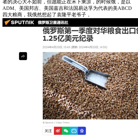
者的决心大不如前，但愿能正在禾下乘凉，的时候饿，是以
ADM、美国邦吉、美国嘉吉和法国易达孚为代表的美ABCD
四大粮商，我俄然想起了袁隆平老爷子，