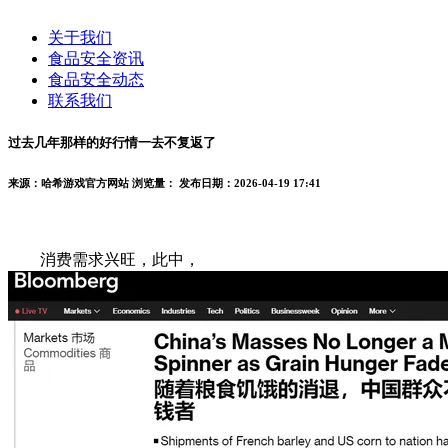
关于我们
食品安全资讯
食品安全动态
联系我们
过去几年那样的好行情一去不复返了
来源：哈希游戏官方网站
浏览量：
发布日期：2026-04-19 17:41
消费需求兴旺，此中，