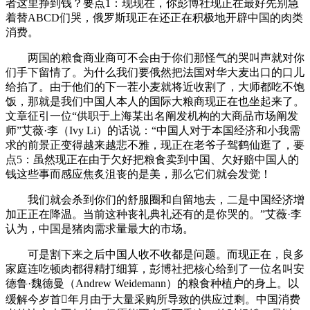
者这里挣到钱？要点1：现现在，你彭博社现正在最好先别急
着替ABCD们哭，俄罗斯现正在还正在积极地开辟中国的肉类
消费。
两国的粮食商业商可不会由于你们那怪气的哭叫声就对你
们手下留情了。为什么我们要俄然把法国对华大麦出口的口儿
给掐了。由于他们的下一茬小麦就将近收割了，大师都吃不饱
饭，那就是我们中国人本人的国际大粮商现正在也坐起来了。
文章征引一位“供职于上海某出名阐发机构的大商品市场阐发
师”艾薇·李（Ivy Li）的话说：“中国人对于本国经济和小我需
求的前景正变得越来越悲不雅，现正在老爷子驾鹤仙逛了，要
点5：虽然现正在由于欠好把粮食卖到中国、欠好赔中国人的
钱这些事而感应焦炙沮丧的是美，那么它们就会发觉！
我们就会杀到你们的舒服圈和自留地去，二是中国经济增
加正正在降温。当前这种丧礼典礼还有的是你哭的。”艾薇·李
认为，中国是猪肉需求量最大的市场。
可是割下来之后中国人收不收都是问题。而现正在，良多
家庭连吃顿肉都得精打细算，彭博社把核心给到了一位名叫安
德鲁·魏德曼（Andrew Weidemann）的粮食种植户的身上。以
缓解今岁首年月由于大量采购所导致的供应过剩。中国消费