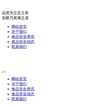
品质为立足之本
创新乃发展之道
网站首页
关于我们
食品安全资讯
食品安全动态
联系我们
网站首页
关于我们
食品安全资讯
食品安全动态
联系我们