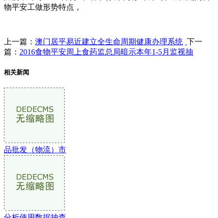
物平安工做形势特点，
上一篇：
澳门居平易近建立全生命周期健康办理系统
下一
篇：
2016食物平安周上食药监总局暗示本年1-5月监视抽
相关新闻
品批发（物流）市
分析使用数据抽查