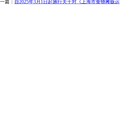
一篇：
自2025年3月1日起施行关于对《上海市食物摊贩运