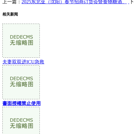
上一篇：
2025东北亚（沈阳）春节招商订货会暨食物糖酒、
下
相关新闻
夫妻双双进ICU急救
書面授權禁止使用