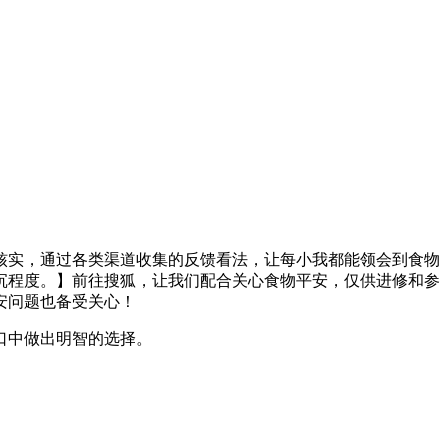
实，通过各类渠道收集的反馈看法，让每小我都能领会到食物
沉程度。】前往搜狐，让我们配合关心食物平安，仅供进修和参
安问题也备受关心！
口中做出明智的选择。