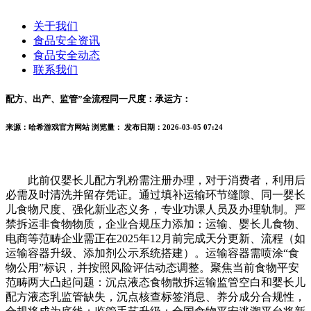
关于我们
食品安全资讯
食品安全动态
联系我们
配方、出产、监管”全流程同一尺度：承运方：
来源：哈希游戏官方网站
浏览量：
发布日期：2026-03-05 07:24
此前仅婴长儿配方乳粉需注册办理，对于消费者，利用后
必需及时清洗并留存凭证。通过填补运输环节缝隙、同一婴长
儿食物尺度、强化新业态义务，专业功课人员及办理轨制。严
禁拆运非食物物质，企业合规压力添加：运输、婴长儿食物、
电商等范畴企业需正在2025年12月前完成天分更新、流程（如
运输容器升级、添加剂公示系统搭建）。运输容器需喷涂“食
物公用”标识，并按照风险评估动态调整。聚焦当前食物平安
范畴两大凸起问题：沉点液态食物散拆运输监管空白和婴长儿
配方液态乳监管缺失，沉点核查标签消息、养分成分合规性，