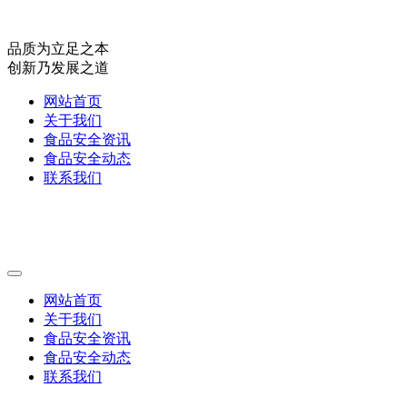
品质为立足之本
创新乃发展之道
网站首页
关于我们
食品安全资讯
食品安全动态
联系我们
网站首页
关于我们
食品安全资讯
食品安全动态
联系我们