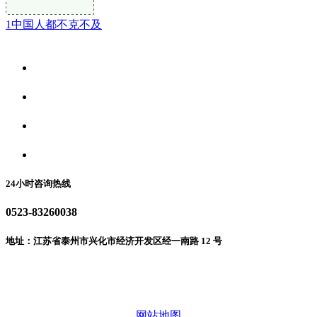
1中国人都不克不及
关于我们
食品安全资讯
食品安全动态
联系我们
24小时咨询热线
0523-83260038
地址：江苏省泰州市兴化市经济开发区经一南路 12 号
微信二维码
网站地图