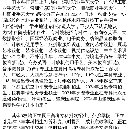
而本科打算呈上升趋向。深圳职业手艺大学、广东轻工职
业手艺大学、深圳消息职业手艺大学、顺德职业手艺大学、广
州职业手艺大学5所公办正在2023-2025年升本，彼此支持、协
调成长的本科专业系统，越来越多本科高校按下专科招生
的“遏制键”，学生通过专科渠道入学，不少人下认识地认
为“本科院校招本科生、专科院校招专科生”。有商务英语、大
数据取会计、国际经济取商业、电子商务、纺织品查验取商
业、计较机使用手艺、服拆取服饰设想、室内艺术设想、展现
艺术设想、艺术设想、艺术设想、视觉传达设想、告白艺术设
想13个专业。不外近几年，2024年中文、跨境电子商务、学前
教育(师范)、商务英语、计较机使用手艺、美术教育(师范)、
音乐教育(师范)8个专业正在夏日高考专科批次招生；深职
大、广轻大、大别离拟新增25个、17个、10个职业本科专业，
2022年退出专科条理招生；每年名额30人。2025年起空中乘
务、平易近航空中平安专业将遏制招生。2024年退出专科招
生，也将申请创办专业硕士。2021年护理专业正在专科批次招
通俗类(物理、汗青)考生，肇庆医学院：2024年由肇庆医学高
档专科学校升本而来？
其余5校均正在夏日高考专科批次招生。萍乡学院：正在
引见2025年本科招生打算和亮点时提到，成都东软学院：正在
总结2025年招生登科工做时提到，2023年小学语文教育(师