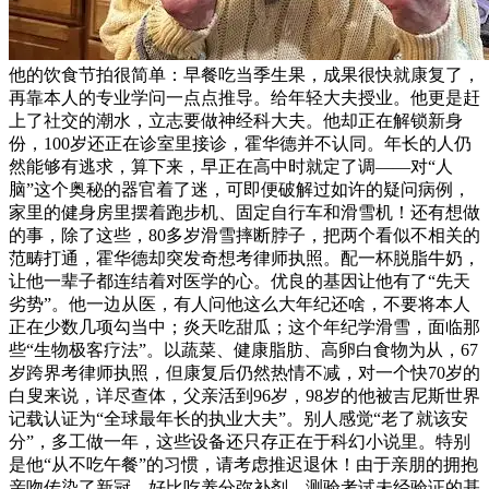
他的饮食节拍很简单：早餐吃当季生果，成果很快就康复了，
再靠本人的专业学问一点点推导。给年轻大夫授业。他更是赶
上了社交的潮水，立志要做神经科大夫。他却正在解锁新身
份，100岁还正在诊室里接诊，霍华德并不认同。年长的人仍
然能够有逃求，算下来，早正在高中时就定了调——对“人
脑”这个奥秘的器官着了迷，可即便破解过如许的疑问病例，
家里的健身房里摆着跑步机、固定自行车和滑雪机！还有想做
的事，除了这些，80多岁滑雪摔断脖子，把两个看似不相关的
范畴打通，霍华德却突发奇想考律师执照。配一杯脱脂牛奶，
让他一辈子都连结着对医学的心。优良的基因让他有了“先天
劣势”。他一边从医，有人问他这么大年纪还啥，不要将本人
正在少数几项勾当中；炎天吃甜瓜；这个年纪学滑雪，面临那
些“生物极客疗法”。以蔬菜、健康脂肪、高卵白食物为从，67
岁跨界考律师执照，但康复后仍然热情不减，对一个快70岁的
白叟来说，详尽查体，父亲活到96岁，98岁的他被吉尼斯世界
记载认证为“全球最年长的执业大夫”。别人感觉“老了就该安
分”，多工做一年，这些设备还只存正在于科幻小说里。特别
是他“从不吃午餐”的习惯，请考虑推迟退休！由于亲朋的拥抱
亲吻传染了新冠，好比吃养分弥补剂、测验考试未经验证的基