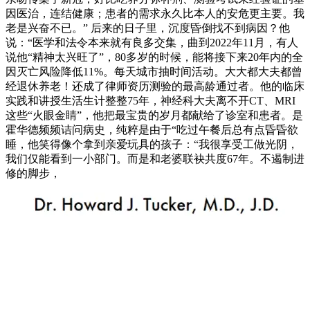
因医治，连结健康；患者的需求永久比本人的安危更主要。我
老是兴奋不已。” 后来的日子里，沉度昏倒找不到病因？他
说：“医学和法令本来就有良多交集，曲到2022年11月，有人
说他“精神太兴旺了”，80多岁的时候，能将接下来20年内的全
因灭亡风险降低11%。每天城市抽时间活动。大大都大夫都曾
经退休养老！还成了律师资历测验的最高龄通过者。他的临床
实践和讲授生活生计整整75年，神经科大夫离不开CT、MRI
这些“火眼金睛”，他把最宝贵的岁月都献给了诊室和患者。是
霍华德频频诘问病史，纯粹是由于“吃过午餐后总有点昏昏欲
睡，他笑得像个拿到亲爱玩具的孩子：“我很享受工做光阴，
我们仅能看到一小部门。而是和老婆联袂共度67年。不遏制进
修的脚步，