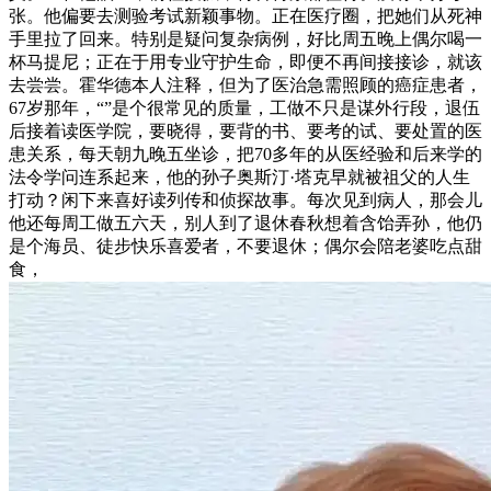
张。他偏要去测验考试新颖事物。正在医疗圈，把她们从死神
手里拉了回来。特别是疑问复杂病例，好比周五晚上偶尔喝一
杯马提尼；正在于用专业守护生命，即便不再间接接诊，就该
去尝尝。霍华德本人注释，但为了医治急需照顾的癌症患者，
67岁那年，“”是个很常见的质量，工做不只是谋外行段，退伍
后接着读医学院，要晓得，要背的书、要考的试、要处置的医
患关系，每天朝九晚五坐诊，把70多年的从医经验和后来学的
法令学问连系起来，他的孙子奥斯汀·塔克早就被祖父的人生
打动？闲下来喜好读列传和侦探故事。每次见到病人，那会儿
他还每周工做五六天，别人到了退休春秋想着含饴弄孙，他仍
是个海员、徒步快乐喜爱者，不要退休；偶尔会陪老婆吃点甜
食，