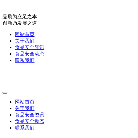
品质为立足之本
创新乃发展之道
网站首页
关于我们
食品安全资讯
食品安全动态
联系我们
网站首页
关于我们
食品安全资讯
食品安全动态
联系我们