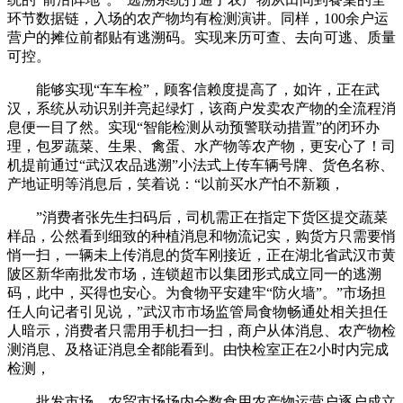
环节数据链，入场的农产物均有检测演讲。同样，100余户运
营户的摊位前都贴有逃溯码。实现来历可查、去向可逃、质量
可控。
能够实现“车车检”，顾客信赖度提高了，如许，正在武
汉，系统从动识别并亮起绿灯，该商户发卖农产物的全流程消
息便一目了然。实现“智能检测从动预警联动措置”的闭环办
理，包罗蔬菜、生果、禽蛋、水产物等农产物，更安心了！司
机提前通过“武汉农品逃溯”小法式上传车辆号牌、货色名称、
产地证明等消息后，笑着说：“以前买水产怕不新颖，
”消费者张先生扫码后，司机需正在指定下货区提交蔬菜
样品，公然看到细致的种植消息和物流记实，购货方只需要悄
悄一扫，一辆未上传消息的货车刚接近，正在湖北省武汉市黄
陂区新华南批发市场，连锁超市以集团形式成立同一的逃溯
码，此中，买得也安心。为食物平安建牢“防火墙”。”市场担
任人向记者引见说，”武汉市市场监管局食物畅通处相关担任
人暗示，消费者只需用手机扫一扫，商户从体消息、农产物检
测消息、及格证消息全都能看到。由快检室正在2小时内完成
检测，
批发市场、农贸市场场内全数食用农产物运营户逐户成立