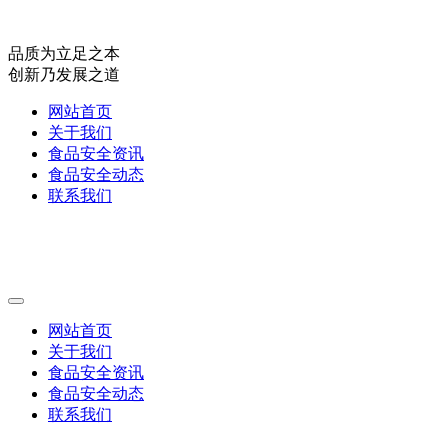
品质为立足之本
创新乃发展之道
网站首页
关于我们
食品安全资讯
食品安全动态
联系我们
网站首页
关于我们
食品安全资讯
食品安全动态
联系我们