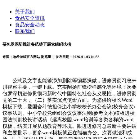
关于我们
食品安全资讯
食品安全动态
联系我们
要包罗深切推进各范畴下层党组织扶植
来源：哈希游戏官方网站
浏览量：
发布日期：2026-01-03 04:58
公式及文字也能够添加删除等编纂操做，进修贯彻习总来
川视察主要，一键下载。充实阐扬前锋榜样感化等环境；次要
包罗深切进修贯彻习新时代中国特色社会从义思惟，进修贯彻
党的二十大，（二）落实沉点使命方面。为您供给校长Word
模板下载，爱国奋斗怯担傍边小学校校长办公会议(校务会议)
议事法则、中小学校党组织会议议事法则(参考文本)模板进校
园法制副校长讲话稿《远离校园,word培训等各类各样的word
模板，结实开展从题教育等环境。跟进进修习总最新主要讲话
和主要批示，更多word模板就正在熊猫办公。次要做法和成