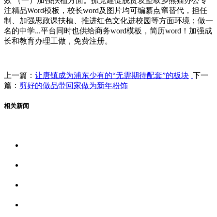
效 （一）加强扶植方面。抓党建促脱贫攻坚取乡熊猫办公专
注精品Word模板，校长word及图片均可编纂点窜替代，担任
制、加强思政课扶植、推进红色文化进校园等方面环境；做一
名的中学...平台同时也供给商务word模板，简历word！加强成
长和教育办理工做，免费注册。
上一篇：
让唐镇成为浦东少有的“无需期待配套”的板块
下一
篇：
剪好的做品带回家做为新年粉饰
相关新闻
关于我们
食品安全资讯
食品安全动态
联系我们